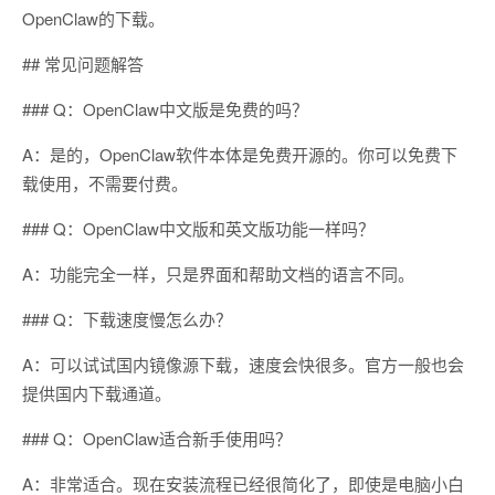
OpenClaw的下载。
## 常见问题解答
### Q：OpenClaw中文版是免费的吗？
A：是的，OpenClaw软件本体是免费开源的。你可以免费下
载使用，不需要付费。
### Q：OpenClaw中文版和英文版功能一样吗？
A：功能完全一样，只是界面和帮助文档的语言不同。
### Q：下载速度慢怎么办？
A：可以试试国内镜像源下载，速度会快很多。官方一般也会
提供国内下载通道。
### Q：OpenClaw适合新手使用吗？
A：非常适合。现在安装流程已经很简化了，即使是电脑小白