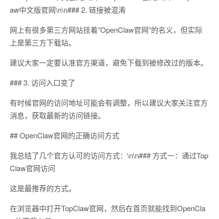
aw中文版官网\n\n### 2. 链接被混淆
网上有很多第三方网站挂着”OpenClaw官网”的名义，但实际
上是第三方下载站。
建议大家一定要认准官方渠道，避免下载到被修改过的版本。
### 3. 访问入口变了
有时候官网的访问地址可能会有调整，所以建议大家关注官方
消息，获取最新的访问链接。
## OpenClaw官网的正确访问方式
我总结了几个官方认可的访问方式：\n\n### 方式一：通过Top
Claw官网访问
这是最推荐的方式。
在浏览器中打开TopClaw官网，然后在首页就能找到OpenCla