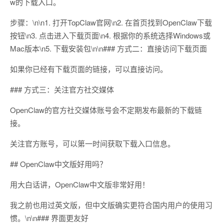
w的下载入口。
步骤：\n\n1. 打开TopClaw官网\n2. 在首页找到OpenClaw下载
按钮\n3. 点击进入下载页面\n4. 根据你的系统选择Windows或
Mac版本\n5. 下载安装包\n\n### 方式二：直接访问下载页面
如果你已经有下载页面的链接，可以直接访问。
### 方式三：关注官方社交媒体
OpenClaw的官方社交媒体账号会不定期发布最新的下载链
接。
关注官方账号，可以第一时间获取下载入口信息。
## OpenClaw中文版好用吗？
用大白话讲，OpenClaw中文版非常好用！
我之前也用过英文版，但中文版确实更符合国内用户的使用习
惯。\n\n### 界面更友好