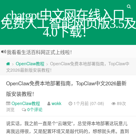
chatgpt中文网在线入口_
免费人工智能网页版3.5及
4.0下载！
我看看生活百科网正式上线啦！
OpenClaw教程
OpenClaw免费本地部署指南，TopClaw中
>
>
文2026最新版安装教程！
OpenClaw免费本地部署指南，TopClaw中文2026最新
版安装教程！
OpenClaw教程
wokk
1个月前 (07-08)
89次
浏览
0个评论
说实话，我之前一直是个“云端党”，总觉得本地部署这玩意儿
离我远得很，又是配置环境又是敲代码的，想想就头疼。直到