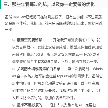
三、那些年我踩过的坑，以及你一定要做的优化
虽然TopClaw已经把门槛降到最低了，但有些小细节不注意还
是会影响体验。我把自己前前后后踩过的坑列出来，你提前避
一避：
硬盘空间要留够
——一开始我只知道安装包1GB，就
以为占用很小。实际上安装完成后，模型文件和缓存加起
来会占用将近10GB。所以建议安装前确认一下C盘或者
你安装的盘至少有20GB余量，不然可能卡在最后一步。
关闭防火墙或者添加白名单
——第一次启动时，Windo
ws自带的防火墙可能会拦截TopClaw的联网请求。虽然它
是本地应用，但初次启动需要验证许可和下载一些资源，
如果被拦截会导致加载失败。我那次折腾了半小时，最后
发现是防火墙的锅，添加白名单后秒开。
显卡不是必须的
——很多人以为跑本地AI一定要独