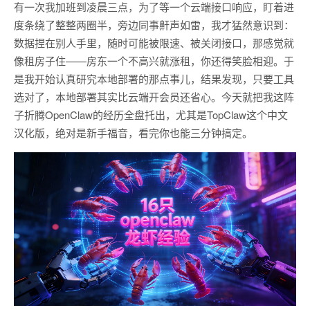
有一次我加班到凌晨三点，为了等一个云端接口响应，盯着进
度条绕了整整两圈半，旁边同事鼾声如雷，我才猛然意识到：
数据捏在别人手里，随时可能被限速、被关闭接口，那感觉就
像租房子住——房东一个不高兴就涨租，你还得笑脸相迎。于
是我开始认真研究本地部署的那点事儿，结果发现，只要工具
选对了，本地部署其实比云端开会员还省心。今天就把我这阵
子折腾OpenClaw的经历全盘托出，尤其是TopClaw这个中文
汉化版，绝对是新手福音，看完你也能三分钟搞定。