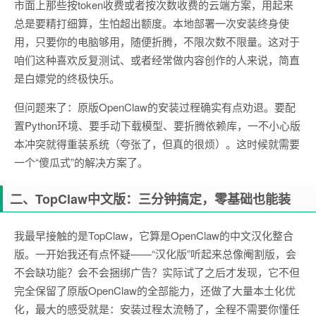
市面上那些按token收费或者按次数收费的云端方案，用起来
总是要精打细算，生怕超出额度。本地部署一次安装终身使
用，只要你的电脑够用，随便折腾，不限次数不限量。这对于
咱们这种喜欢反复测试、或者经常做内容创作的人来说，简直
是白嫖党的终极快乐。
但问题来了：原版OpenClaw的安装过程确实有点劝退。要配
置Python环境、要手动下载模型、要折腾依赖库，一不小心版
本冲突就得重装系统（夸张了，但真的很烦）。这时候就需要
一个“傻瓜式”的解决方案了。
二、TopClaw中文版：三分钟搞定，零基础也能装
我最早接触的是TopClaw，它算是OpenClaw的中文汉化整合
版。一开始我还有点怀疑——“汉化版”听起来总像阉割版，会
不会缺功能？会不会捆绑广告？实际试了之后才发现，它不但
完全保留了原版OpenClaw的全部能力，还做了大量本土化优
化，最大的感受就是：安装过程太流畅了，全程不需要你懂任