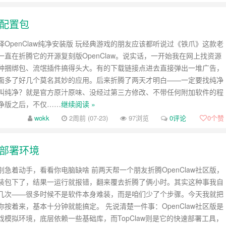
键配置包
OpenClaw纯净安装版 玩经典游戏的朋友应该都听说过《铁爪》这款老
一直在折腾它的开源复刻版OpenClaw。说实话，一开始我在网上找资源
种捆绑包、流氓插件搞得头大。有的下载链接点进去直接弹出一堆广告，
面多了好几个莫名其妙的应用。后来折腾了两天才明白——一定要找纯净
叫纯净？就是官方原汁原味、没经过第三方修改、不带任何附加软件的程
净版之后，不仅……
继续阅读 »
wokk
2周前 (07-23)
97浏览
0评论
0
个赞
快速部署环境
急着动手，看看你电脑缺啥 前两天帮一个朋友折腾OpenClaw社区版，
装包下了，结果一运行就报错，翻来覆去折腾了俩小时。其实这种事我自
几次——很多时候不是软件本身难装，而是咱们少了个步骤。今天我就把
按着来，基本十分钟就能搞定。 先说清楚一件事：OpenClaw社区版是
戏模拟环境，底层依赖一些基础库，而TopClaw则是它的快速部署工具，