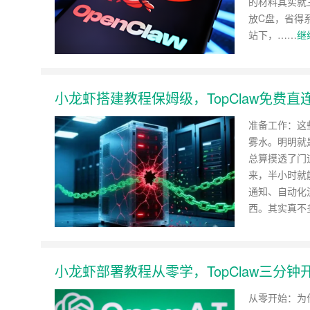
的材料其实就
放C盘，省得系
站下，……
继
小龙虾搭建教程保姆级，TopClaw免费直
准备工作：这
雾水。明明就
总算摸透了门
来，半小时就
通知、自动化
西。其实真不
小龙虾部署教程从零学，TopClaw三分钟
从零开始：为