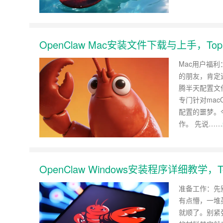
OpenClaw Mac安装文件下载与上手，T
Mac用户福利
的朋友，肯定
腾半天配置文
专门针对mac
配置的噩梦。
作。 先说……
OpenClaw Windows安装程序详细教学
准备工作：先别
有点懵，一堆
就顺了。别紧