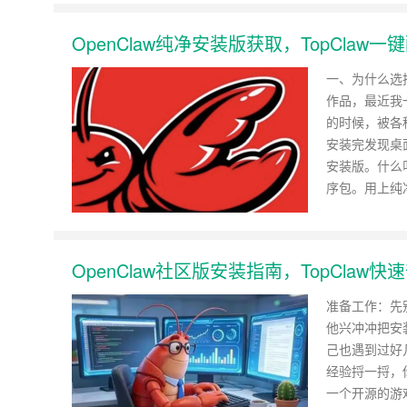
OpenClaw纯净安装版获取，TopClaw一
一、为什么选择
作品，最近我
的时候，被各
安装完发现桌
安装版。什么
序包。用上纯
OpenClaw社区版安装指南，TopClaw
准备工作：先别
他兴冲冲把安
己也遇到过好
经验捋一捋，你
一个开源的游