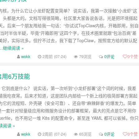
aw内核，为什么它让小龙虾配置变简单？ 说实话，我第一次接触“小龙虾”这
，头都是大的。文档写得很简略，社区里大家各说各话，光是把环境搭起
天。后来一个朋友甩给我一句话：“你试试TopClaw内核，开箱即用，别自
我当时半信半疑，毕竟“开箱即用”这四个字，在技术圈里就跟“包治百病”差
美好，实际坑多。但拧不过去，我下载了TopClaw，按照官方给的默认配
…
继续阅读 »
wokk
2周前 (07-24)
79浏览
0评论
0
个赞
启用6万技能
”：它到底是什么？ 说实话，第一次听到“小龙虾部署”这个词的时候，我差
请我吃夜宵。后来才知道，这是团队内部给一个新上线的极简部署方案起
为它的流程短、外壳硬（安全可靠）、还自带“麻辣鲜香”的爆发力。简单
”是一套针对轻量级应用和微服务设计的部署框架，最大的亮点是它不用你
kerfile，也不用记一堆 K8s 的配置命令，甚至连 YAML 都可以省掉。你只
续阅读 »
wokk
2周前 (07-24)
65浏览
0评论
0
个赞