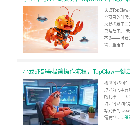
认识TopCl
个项目的时候
来就折腾了三
己瞎改了。”
不多——听着
置，重启了…
小龙虾部署极简操作流程，TopClaw一键
初识“小龙虾
点以为同事要
的昵称——因
讲，“小龙虾
写冗长的 Doc
需要把……
继