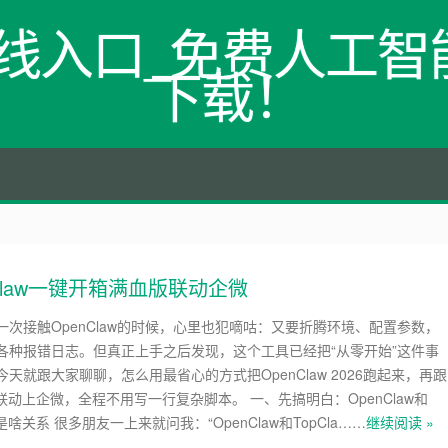
网在线入口_免费人工智能
下载！
opClaw一键开箱满血版联动企微
一次接触OpenClaw的时候，心里也犯嘀咕：又要折腾环境、配置参数，
各种报错日志。但真正上手之后发现，这个工具已经把“从零开始”这件事
天就跟大家聊聊，怎么用最省心的方式把OpenClaw 2026跑起来，再跟
一键联动上企微，全程不用写一行复杂脚本。 一、先搞明白：OpenClaw和
底是啥关系 很多朋友一上来就问我：“OpenClaw和TopCla……
继续阅读 »