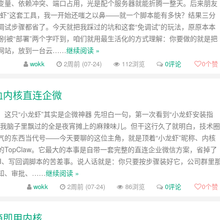
变量、依赖冲突、端口占用，光是配个服务器就能折腾一整天。后来朋友
龙虾”这套工具，我一开始还嗤之以鼻——就一个脚本能有多快？结果三分
调试步骤都省了。今天就把我踩过的坑和这套“免调试”的玩法，原原本本
先别被“部署”两个字吓到，咱们就用最生活化的方式理解：你要做的就是把
网站，放到一台云……
继续阅读 »
wokk
2周前 (07-24)
112浏览
0评论
0
个赞
满血内核直连企微
，这只“小龙虾”其实是企微神器 先坦白一句，第一次看到“小龙虾安装指
，我脑子里飘过的全是夜宵摊上的麻辣味儿。但干这行久了就明白，技术圈
气的东西当代号——今天要聊的这位主角，就是顶着“小龙虾”昵称、内核
的TopClaw。它最大的本事是自带一套完整的直连企业微信方案，省掉了
PI、写回调脚本的苦差事。说人话就是：你只要按步骤装好它，公司群里
知、审批、……
继续阅读 »
wokk
2周前 (07-24)
86浏览
0评论
0
个赞
箱即用内核