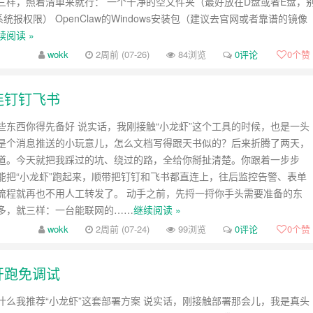
三样，照着清单来就行： 一个干净的空文件夹（最好放在D盘或者E盘，
统报权限） OpenClaw的Windows安装包（建议去官网或者靠谱的镜像
续阅读 »
wokk
2周前 (07-26)
84浏览
0评论
0
个赞
连钉钉飞书
些东西你得先备好 说实话，我刚接触“小龙虾”这个工具的时候，也是一头
是个消息推送的小玩意儿，怎么文档写得跟天书似的？后来折腾了两天，
道。今天就把我踩过的坑、绕过的路，全给你掰扯清楚。你跟着一步步
能把“小龙虾”跑起来，顺带把钉钉和飞书都直连上，往后监控告警、表单
流程就再也不用人工转发了。 动手之前，先捋一捋你手头需要准备的东
多，就三样：一台能联网的……
继续阅读 »
wokk
2周前 (07-24)
99浏览
0评论
0
个赞
开跑免调试
什么我推荐“小龙虾”这套部署方案 说实话，刚接触部署那会儿，我是真头