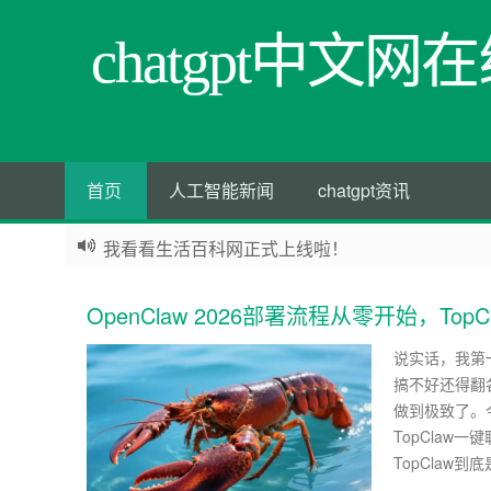
chatgpt中文
首页
人工智能新闻
chatgpt资讯
我看看生活百科网正式上线啦！
OpenClaw 2026部署流程从零开始，T
说实话，我第
搞不好还得翻
做到极致了。今
TopClaw
TopClaw到