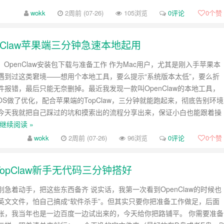
wokk
2周前 (07-26)
105浏览
0评论
0
个赞
opClaw苹果端三分钟急速本地起用
：OpenClaw安装包下载与准备工作 作为Mac用户，尤其是刚入手苹果本
遇到过这类窘境——想用个本地工具，要么提示“系统版本太低”，要么折
件报错，最后只能无奈删掉。最近我发现一款叫OpenClaw的本地工具，
OS做了优化，配合苹果端的TopClaw，三分钟就能跑起来，彻底告别环境
今天我就把自己踩过的坑和摸索出的流程分享出来，保证小白也能跟着操
继续阅读 »
wokk
2周前 (07-26)
96浏览
0评论
0
个赞
，TopClaw新手无代码三分钟搭好
急着动手，把这些东西备齐 说实话，我第一次看到OpenClaw的时候也
英文文件，怕自己搞成“软件杀手”。但其实只要你把准备工作做足，后面
张，我当年也是一边百度一边试出来的，今天给你把路铺平。 你需要准备