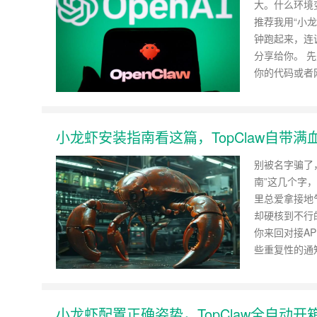
大。什么环境
推荐我用“小
钟跑起来，连
分享给你。 
你的代码或者
小龙虾安装指南看这篇，TopClaw自带
别被名字骗了
南”这几个字
里总爱拿接地
却硬核到不行
你来回对接A
些重复性的通
小龙虾配置正确姿势，TopClaw全自动开