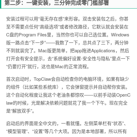
第二步：一键安装，三分钟完成零门槛部署
安装过程可以用“毫无存在感”来形容。双击安装包之后，你甚
至不需要点任何“高级选项”或者修改路径，它默认就会安装在
C盘的Program Files里，当然你也可以自己选位置。Windows
版一路点击“下一步”——我数了一下，总共点了三下，两分钟
不到就装完了。Mac版更简单，把app拖进Applications，然后
打开会有安全提示，去“系统偏好设置-安全性与隐私”里点一下
“仍要打开”就行，这也是Mac的正常流程。
首次启动时，TopClaw会自动检查你的电脑环境，如果有缺少
的组件（比如某些系统库），它会弹窗提示并自动帮你安装。
这个自动化程度让我这个老油条都惊叹——以前手动装OpenC
law的时候，光是解决依赖问题就花了我一个下午。现在完全
是“解放双手”。
启动后的界面是全中文的，一看就懂。左侧菜单栏有“状态”、
“模型管理”、“设置”等几个大项。因为是本地部署，所以所有