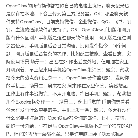
OpenClaw的所有操作都在你自己的电脑上执行，聊天记录也
是保存在本地，不会上传到第三方服务器。Q4：哪些聊天软
件支持OpenClaw？目前支持微信、企业微信、QQ、飞书、钉
钉。主流的通讯软件都支持了。Q5：OpenClaw手机版和网页
版有什么区别？手机版是通过聊天软件使用，网页版是通过浏
览器使用。手机版更适合日常沟通，比如发个指令、问个问
题；网页版更适合复杂的操作，比如配置技能、查看日志。实
际使用场景 场景一：出差在外 你出差去外地，但电脑在家里
开机跑着。早上起来用手机给OpenClaw发消息：耀宗，帮我
把今天的热点资讯汇总一下。OpenClaw帮你整理好，发到你
的手机上。场景二：周末在家 周末你在家里休息，突然想起
工作上有件事没做完。不用开电脑，掏出手机：耀宗，帮我把
那个Excel表格处理一下。场景三：晚上睡觉前 睡前你想看看
今天有没有什么重要的事。手机上发一条：耀宗，今天有没有
什么需要我注意的？OpenClaw检查你的邮件、日程、提醒，
给你一份总结。写在最后 OpenClaw手机版不是一个独立的AP
P，但它的功能一点都不弱。只要你电脑上装了OpenClaw，