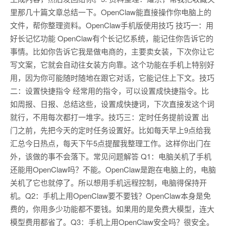
里那几十篇文章总结一下。OpenClaw能直接操作你电脑上的
文件，帮你整理资料。OpenClaw手机版使用技巧 技巧一：用
好长记忆功能 OpenClaw有个长记忆系统，能记住你告诉它的
事情。比如你告诉它我是做电商的，主要卖女装，下次你让它
写文案，它就会自动往女装方向靠。这个功能在手机上特别好
用，因为你可能随时随地在跟它对话，它能记住上下文。技巧
二：设置快捷指令 经常用的指令，可以设置成快捷指令。比
如周报、日报、总结这些，设置成快捷词，下次直接发这个词
就行，不用每次都打一堆字。技巧三：定时任务提前设置 出
门之前，先把今天的定时任务设置好。比如每天早上9点给我
汇总今日热点，每天下午5点提醒我整理工作。这样你出门在
外，该做的事不会落下。常见问题解答 Q1：电脑关机了手机
还能用OpenClaw吗？不能。OpenClaw是跑在电脑上的，电脑
关机了它也就停了。所以想用手机远程控制，电脑得保持开
机。Q2：手机上用OpenClaw要不要钱？OpenClaw本身是免
费的，你用多少功能都不要钱。如果用的是免费大模型，连大
模型费用都省了。Q3：手机上用OpenClaw安全吗？很安全。