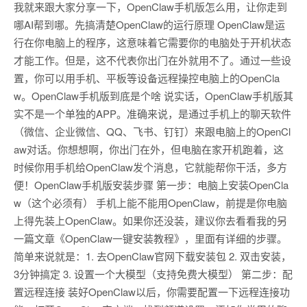
我就来跟大家分享一下，OpenClaw手机版怎么用，让你走到
哪AI帮到哪。先搞清楚OpenClaw的运行原理 OpenClaw是运
行在你电脑上的程序，这意味着它需要你的电脑处于开机状态
才能工作。但是，这不代表你出门在外就用不了。通过一些设
置，你可以用手机、平板等设备远程操控电脑上的OpenCla
w。OpenClaw手机版到底是个啥 说实话，OpenClaw手机版其
实不是一个单独的APP。准确来说，是通过手机上的聊天软件
（微信、企业微信、QQ、飞书、钉钉）来跟电脑上的OpenCl
aw对话。你想想啊，你出门在外，但电脑在家开机跑着，这
时候你用手机给OpenClaw发个消息，它就能帮你干活，多方
便！OpenClaw手机版安装步骤 第一步：电脑上安装OpenCla
w（这个必须有） 手机上能不能用OpenClaw，前提是你电脑
上得先装上OpenClaw。如果你还没装，建议你去看看我的另
一篇文章《OpenClaw一键安装教程》，里面有详细的步骤。
简单来说就是：1. 去OpenClaw官网下载安装包 2. 双击安装，
3分钟搞定 3. 设置一个大模型（支持免费大模型） 第二步：配
置远程连接 装好OpenClaw以后，你需要配置一下远程连接功