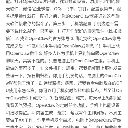
能。打开OpenClaw客户端，找到频道设置，添加你常用的聊
天软件：微信/企业微信、QQ、飞书、钉钉。配置很简单，跟
着提示操作就行。配好之后，你的OpenClaw就能通过这些聊
天软件接收你的指令了。第三步：手机端配置 手机这边不需
要下载什么APP，只需要：1. 打开你配好的聊天软件（比如微
信） 2. 找到OpenClaw的官方账号 3. 绑定你的OpenClaw账号
完成之后，你就可以用手机给OpenClaw发消息了！手机上能
用OpenClaw做什么 好多人以为手机上只能简单跟OpenClaw
聊聊天，其实不是的。只要电脑上有OpenClaw在跑，手机上
能做的事可多了。1. 文件操作：耀宗，帮我把桌面上那堆发票
整理一下，按日期归档。你用手机发句话，电脑上的OpenCla
w就帮你干活了。2. 远程监控：耀宗，帮我看看电脑现在的CP
U使用率怎么样。你可以用手机实时监控电脑状态，甚至让Op
enClaw帮你下载文件。3. 智能提醒：耀宗，每天早上8点提醒
我看天气预报。OpenClaw的定时任务功能，手机上也能设置
和接收提醒。4. 内容生成：耀宗，帮我写个工作周报，本周主
要做了XX工作。你用手机发个需求，电脑上的OpenClaw帮你
生成内容，然后发回给你。5. 资料整理：耀宗，帮我把收藏夹