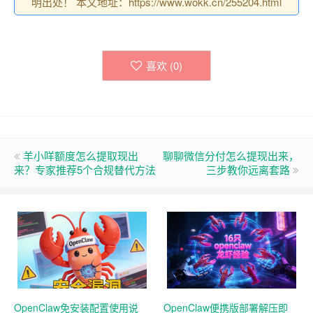
明出处！ 本文地址：https://www.wokk.cn/255204.html
喜欢 (
0
)
羊小咩额度怎么提取现出
聊聊微信分付怎么提现出来，
来？专家推荐5个合规替代方法
三步教你远离套路
OpenClaw免安装配置使用说
OpenClaw便携版部署解压即