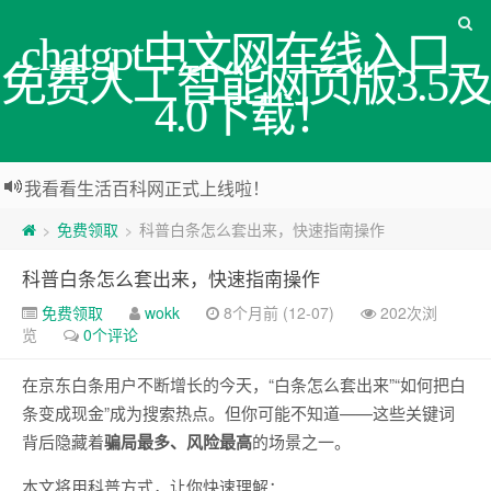
chatgpt中文网在线入口_
免费人工智能网页版3.5及
4.0下载！
我看看生活百科网正式上线啦！
免费领取
科普白条怎么套出来，快速指南操作
>
>
科普白条怎么套出来，快速指南操作
免费领取
wokk
8个月前 (12-07)
202次浏
览
0个评论
在京东白条用户不断增长的今天，“白条怎么套出来”“如何把白
条变成现金”成为搜索热点。但你可能不知道——这些关键词
背后隐藏着
骗局最多、风险最高
的场景之一。
本文将用科普方式，让你快速理解：