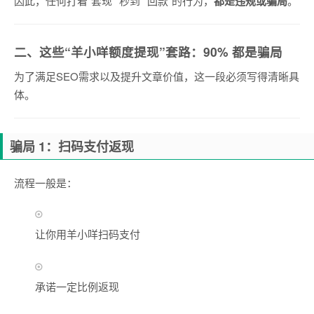
因此，任何打着“套现”“秒到”“回款”的行为，
都是违规或骗局
。
二、这些“羊小咩额度提现”套路：90% 都是骗局
为了满足SEO需求以及提升文章价值，这一段必须写得清晰具
体。
骗局 1：扫码支付返现
流程一般是：
让你用羊小咩扫码支付
承诺一定比例返现