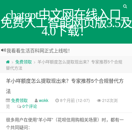
chatgpt中文网在线入口_
免费人工智能网页版3.5及
4.0下载！
我看看生活百科网正式上线啦！
免费领取
羊小咩额度怎么提取现出来？专家推荐5个合规
>
>
替代方法
羊小咩额度怎么提取现出来？专家推荐5个合规替代方
法
免费领取
wokk
8个月前 (12-07)
212次浏
览
0个评论
很多用户在使用“羊小咩”（花呗信用购相关场景）时，都有一
个共同疑问：