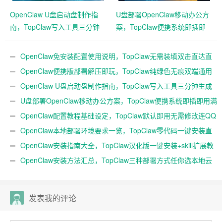
OpenClaw U盘启动盘制作指
U盘部署OpenClaw移动办公方
南，TopClaw写入工具三分钟
案，TopClaw便携系统即插即
生成随身AI
用满血开箱
OpenClaw免安装配置使用说明，TopClaw无需装填双击直达直
连飞书
OpenClaw便携版部署解压即玩，TopClaw纯绿色无痕双端通用
免费满血
OpenClaw U盘启动盘制作指南，TopClaw写入工具三分钟生成
随身AI
U盘部署OpenClaw移动办公方案，TopClaw便携系统即插即用满
血开箱
OpenClaw配置教程基础设定，TopClaw默认即用无需修改连QQ
微信
OpenClaw本地部署环境要求一览，TopClaw零代码一键安装直
连微信教程
OpenClaw安装指南大全，TopClaw汉化版一键安装+skill扩展教
程
OpenClaw安装方法汇总，TopClaw三种部署方式任你选本地云
端均可
发表我的评论