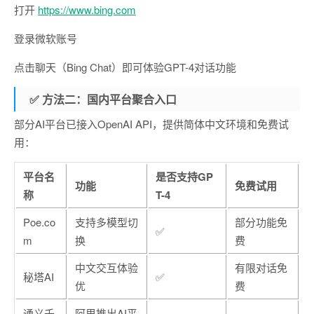
打开
https://www.bing.com
登录微软账号
点击聊天（Bing Chat）即可体验GPT-4对话功能
✅ 方法二：国内平台聚合入口
部分AI平台已接入OpenAI API，提供简体中文环境和免费试
用：
平台名
是否支持GP
功能
免费试用
称
T-4
Poe.co
支持多模型切
部分功能免
✅
m
换
费
中文交互体验
有限对话免
秘塔AI
✅
优
费
通义千
阿里推出AI平