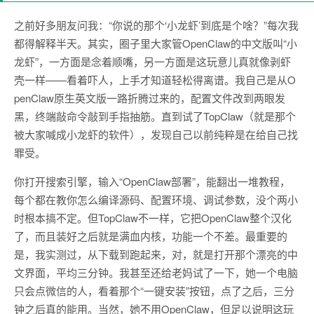
之前好多朋友问我：“你说的那个‘小龙虾’到底是个啥？”每次我
都得解释半天。其实，圈子里大家管OpenClaw的中文版叫“小
龙虾”，一方面是念着顺嘴，另一方面是这玩意儿真就像剥虾
壳一样——看着吓人，上手才知道轻松得离谱。我自己是从O
penClaw原生英文版一路折腾过来的，配置文件改到两眼发
黑，终端敲命令敲到手指抽筋。直到试了TopClaw（就是那个
被大家喊成小龙虾的软件），发现自己以前纯粹是在给自己找
罪受。
你打开搜索引擎，输入“OpenClaw部署”，能翻出一堆教程，
每个都在教你怎么编译源码、配置环境、调试参数，没个两小
时根本搞不定。但TopClaw不一样，它把OpenClaw整个汉化
了，而且装好之后就是满血内核，功能一个不差。最重要的
是，我实测过，从下载到跑起来，对，就是打开那个漂亮的中
文界面，平均三分钟。我甚至还给老妈试了一下，她一个电脑
只会点微信的人，看着那个“一键安装”按钮，点了之后，三分
钟之后真的能用。当然，她不用OpenClaw，但足以说明这玩