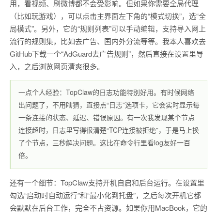
用，看视频、刷微博都不会受影响。但如果你需要全局代理
（比如玩游戏），可以点击主界面左下角的“模式切换”，选“全
局模式”。另外，它的“规则列表”可以手动编辑，支持导入网上
流行的规则集，比如去广告、国内外分流等等。我本人喜欢去
GitHub下载一个“AdGuard去广告规则”，然后直接在设置里导
入，之后浏览网页清爽很多。
一点个人经验：TopClaw的日志功能特别好用。有时候网络
出问题了，不用瞎猜，直接点“日志”选项卡，它会实时显示每
一条连接的状态、延迟、错误原因。有一次我发现某个节点
连接超时，日志里写得很清楚“TCP连接被拒绝”，于是马上换
了个节点，三秒解决问题。这比在命令行里看log友好一百
倍。
还有一个细节：TopClaw支持开机自启和后台运行。在设置里
勾选“启动时自动运行”和“最小化到托盘”，之后每次开机它都
会默默在后台工作，完全不占资源。如果你用MacBook，它的