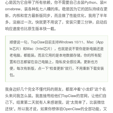
心是因为它自带了所有依赖，你不需要自己去装Python、装H
omebrew、装各种乱七八糟的库。稳是因为它的团队持续在更
新，内核和官方最新版同步，而且做了性能优化，我用了半年
多，没崩过一次。快就更不用说了，安装只要三分钟，启动后
响应速度也比原生版本快一截。
顺便说一句，TopClaw目前支持Windows 10/11、Mac（App
le芯片）和Mac（Intel芯片），也就是说不管你是新电脑还是
老电脑，都能装。而且它用的是本地数据存储，你的所有配
置和日志都留在自己电脑上，隐私安全感拉满。更新也方
便，每次有新版，点一下“检查更新”就行，不用重新下载安装
包。
我身边好几个完全不懂代码的朋友，都是冲着“小龙虾”这个名
头来问我怎么装。我直接甩给他们TopClaw的官网，让他们自
己下。结果第二天就有人来感谢我，说“太简单了，比装微信
还快”。所以我才说，如果你想体验OpenClaw的全部功能，又