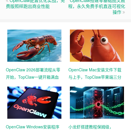
OpenClaw配置优化实战，免
OpenClaw搭建零基础图文教
费版照样跑出商业性能
程，永久免费手机直连可视化
操作
OpenClaw 2026部署流程从零
OpenClaw Mac安装文件下载
开始，TopClaw一键开箱满血
与上手，TopClaw苹果端三分
版联动企微
钟急速本地起用
OpenClaw Windows安装程序
小龙虾搭建教程保姆级，