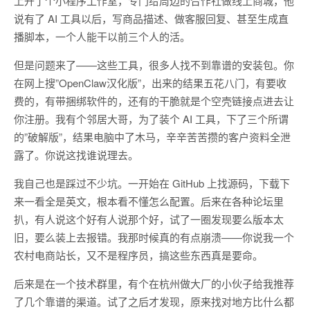
上开了个小程序工作室，专门给周边的合作社做线上商城，他
说有了 AI 工具以后，写商品描述、做客服回复、甚至生成直
播脚本，一个人能干以前三个人的活。
但是问题来了——这些工具，很多人找不到靠谱的安装包。你
在网上搜”OpenClaw汉化版”，出来的结果五花八门，有要收
费的，有带捆绑软件的，还有的干脆就是个空壳链接点进去让
你注册。我有个邻居大哥，为了装个 AI 工具，下了三个所谓
的”破解版”，结果电脑中了木马，辛辛苦苦攒的客户资料全泄
露了。你说这找谁说理去。
我自己也是踩过不少坑。一开始在 GitHub 上找源码，下载下
来一看全是英文，根本看不懂怎么配置。后来在各种论坛里
扒，有人说这个好有人说那个好，试了一圈发现要么版本太
旧，要么装上去报错。我那时候真的有点崩溃——你说我一个
农村电商站长，又不是程序员，搞这些东西真是要命。
后来是在一个技术群里，有个在杭州做大厂的小伙子给我推荐
了几个靠谱的渠道。试了之后才发现，原来找对地方比什么都