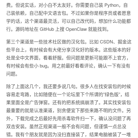
费。但说实话，对小白不太友好。你需要自己装 Python，自
己装依赖，自己配中文语言包。不过如果你是程序员或者愿意
学的话，这个渠道最灵活，可以自己改代码，想加什么功能都
行。源码地址在 GitHub 上搜 OpenClaw 就能找到。
第三个渠道是一些技术社区做的汉化包。比如 CSDN、掘金这
些平台上，有时候会有大佬分享汉化好的版本。这些版本的好
处是全中文界面，看着舒服。但问题是更新可能跟不上官方，
有时候会有些小 bug。用之前最好看看评论，确认一下有没有
问题。
除了上面这几个，我还要多说几句。很多人在找安装包的时候
容易走弯路，比如随便在一个论坛里下个所谓的”绿色版”，结
果里面全是广告弹窗。还有的把系统搞崩溃了。其实找安装包
最重要的就是认准渠道，别贪便宜下那些来路不明的文件。另
外，下载完成之后最好先用杀毒软件扫一下，确认没问题了再
双击安装。虽然正规渠道一般不会有问题，但谨慎一点总没
错。我有个朋友就是因为没扫直接装了，结果电脑被装了一堆