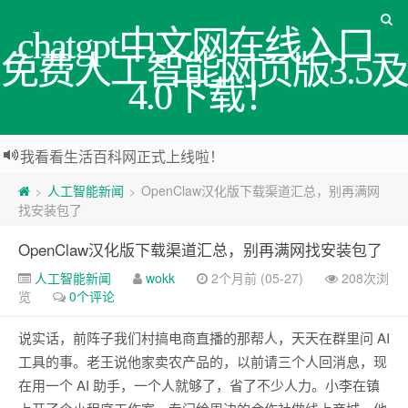
chatgpt中文网在线入口_
免费人工智能网页版3.5及
4.0下载！
我看看生活百科网正式上线啦！
人工智能新闻
OpenClaw汉化版下载渠道汇总，别再满网
>
>
找安装包了
OpenClaw汉化版下载渠道汇总，别再满网找安装包了
人工智能新闻
wokk
2个月前 (05-27)
208次浏
览
0个评论
说实话，前阵子我们村搞电商直播的那帮人，天天在群里问 AI
工具的事。老王说他家卖农产品的，以前请三个人回消息，现
在用一个 AI 助手，一个人就够了，省了不少人力。小李在镇