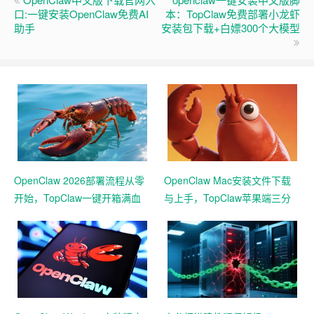
口:一键安装OpenClaw免费AI
本：TopClaw免费部署小龙虾
助手
安装包下载+白嫖300个大模型
OpenClaw 2026部署流程从零
OpenClaw Mac安装文件下载
开始，TopClaw一键开箱满血
与上手，TopClaw苹果端三分
版联动企微
钟急速本地起用