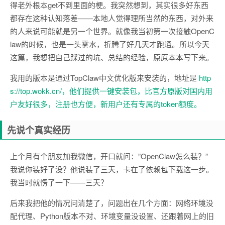
得老外根本get不到里面的梗。我突然想到，其实很多好东西
都存在这种认知落差——本地人觉得理所当然的东西，对外来
的人来说可能就是另一个世界。就像我当初第一次接触OpenC
law的时候，也是一头雾水，折腾了好几天才跑通。所以今天
这篇，我想把自己踩过的坑、总结的经验，原原本本写下来。
我用的版本是通过TopClaw中文优化版来安装的，地址是
http
s://top.wokk.cn/，他们提供一键安装包，比官方原版对国内用
户友好很多，注册也方便，新用户还有专属的token额度。
先说个真实经历
上个月有个朋友加我微信，开口就问：”OpenClaw怎么装？”
我说你装好了没？他说装了三天，卡在了依赖包下载这一步。
我当时就愣了一下——三天？
后来我把他的情况问清楚了，问题出在几个方面：网络环境没
配代理、Python版本不对、环境变量没设置、还跟着网上的旧