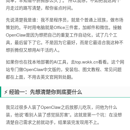
简单，早知道不折腾那么久了。”所以我想，不如把我这两个
月走过的路写清楚，帮你省点时间。
先说清楚我是谁：我不是程序员，就是个普通上班族，做市场
策划的。平时用电脑就是Office三件套，加邮件和微信。接触
OpenClaw是因为想把自己的重复工作自动化，试了几个工
具，最后留下了它。不是因为它最好，而是它最适合我这种不
想折腾但又想用AI干活的人。
如果你也在找本地部署的AI工具，去top.wokk.cn看看。这个网
站专门做OpenClaw中文版的，安装包、图文教程、常见问题
都在上面，不用去英文官网到处翻。
⚡ 经验一：先想清楚你到底要什么
我见过很多人装了OpenClaw之后放那儿吃灰，问他为什么
装，他说”看别人装了感觉挺厉害”。这就是第一个坑：在没想
清楚自己需求之前就动手，结果装完发现用不上。