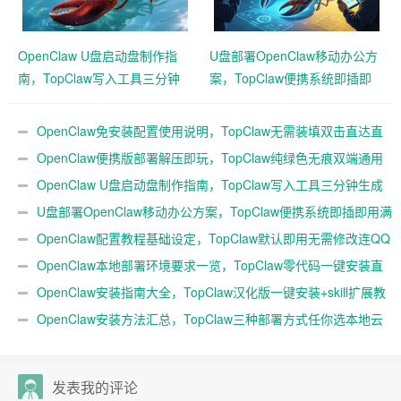
OpenClaw U盘启动盘制作指
U盘部署OpenClaw移动办公方
南，TopClaw写入工具三分钟
案，TopClaw便携系统即插即
生成随身AI
用满血开箱
OpenClaw免安装配置使用说明，TopClaw无需装填双击直达直
连飞书
OpenClaw便携版部署解压即玩，TopClaw纯绿色无痕双端通用
免费满血
OpenClaw U盘启动盘制作指南，TopClaw写入工具三分钟生成
随身AI
U盘部署OpenClaw移动办公方案，TopClaw便携系统即插即用满
血开箱
OpenClaw配置教程基础设定，TopClaw默认即用无需修改连QQ
微信
OpenClaw本地部署环境要求一览，TopClaw零代码一键安装直
连微信教程
OpenClaw安装指南大全，TopClaw汉化版一键安装+skill扩展教
程
OpenClaw安装方法汇总，TopClaw三种部署方式任你选本地云
端均可
发表我的评论