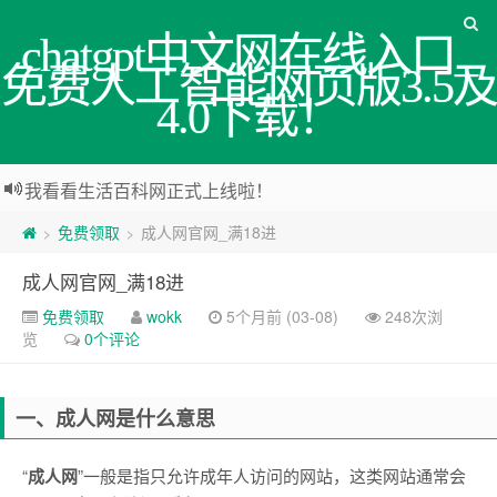
chatgpt中文网在线入口_
免费人工智能网页版3.5及
4.0下载！
我看看生活百科网正式上线啦！
免费领取
成人网官网_满18进
>
>
成人网官网_满18进
免费领取
wokk
5个月前 (03-08)
248次浏
览
0个评论
一、成人网是什么意思
“
成人网
”一般是指只允许成年人访问的网站，这类网站通常会