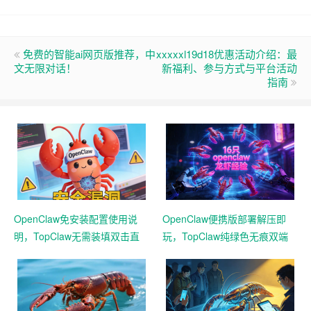
免费的智能ai网页版推荐，中
xxxxxl19d18优惠活动介绍：最
文无限对话！
新福利、参与方式与平台活动
指南
OpenClaw免安装配置使用说
OpenClaw便携版部署解压即
明，TopClaw无需装填双击直
玩，TopClaw纯绿色无痕双端
达直连飞书
通用免费满血