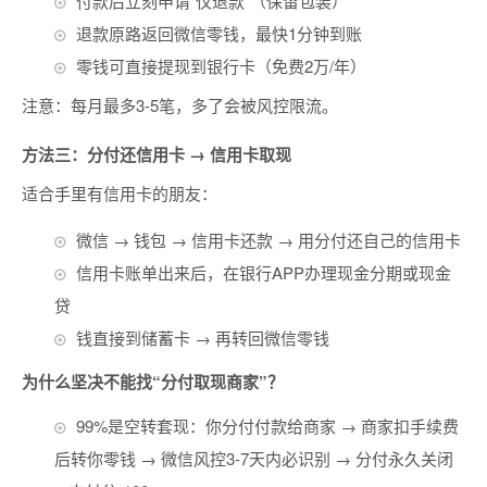
付款后立刻申请“仅退款”（保留包装）
退款原路返回微信零钱，最快1分钟到账
零钱可直接提现到银行卡（免费2万/年）
注意：每月最多3-5笔，多了会被风控限流。
方法三：分付还信用卡 → 信用卡取现
适合手里有信用卡的朋友：
微信 → 钱包 → 信用卡还款 → 用分付还自己的信用卡
信用卡账单出来后，在银行APP办理现金分期或现金
贷
钱直接到储蓄卡 → 再转回微信零钱
为什么坚决不能找“分付取现商家”？
99%是空转套现：你分付付款给商家 → 商家扣手续费
后转你零钱 → 微信风控3-7天内必识别 → 分付永久关闭