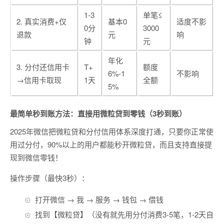
1-3
单笔≤
2. 真实消费+仅
基本0
适度不影
0分
3000
退款
元
响
钟
元
年化
3. 分付还信用卡
T+
额度
6%-1
不影响
→信用卡取现
1天
全额
5%
最简单秒到账方法：直接用微粒贷到零钱（3秒到账）
2025年微信把微粒贷和分付信用体系深度打通，只要你正常使
用过分付，90%以上的用户都能秒开微粒贷，而且支持直接提
现到微信零钱！
操作步骤（最快3秒）：
打开微信 → 我 → 服务 → 钱包 → 借钱
找到【微粒贷】（没有就先用分付消费3-5笔，1-2天自