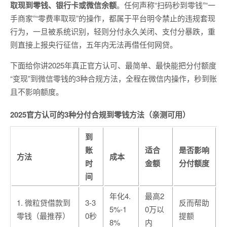
取现到零钱、银行卡或微信余额
。任何声称“扫码秒到零钱”“一
手商家”“零费率取现”的操作，都属于平台明令禁止的违规套现
行为，一旦被系统识别，轻则分付永久关闭、支付分暴跌，重
则直接上报央行征信，五年内无法再借任何网贷。
下面给你讲2025年真正官方认可、最简单、最快能把分付额度
“变现”到微信零钱的3种合规方法，全程在微信内操作，秒到账
且不影响额度。
2025官方认可的3种分付合规到零钱方法（亲测可用）
到
账
适合
是否影响
方法
成本
时
金额
分付额度
间
年化4.
最高2
1. 微粒贷借款到
3-3
反而帮助
5%-1
0万以
零钱（最推荐）
0秒
提额
8%
内