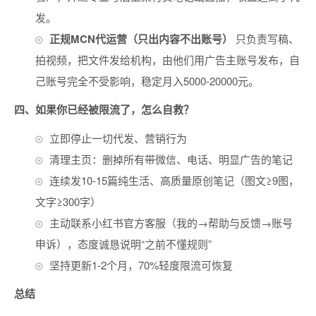
发。
正规MCN代运营（只出内容不出账号）
只负责写稿、
拍视频，把文件发给机构，由他们用广告主账号发布，自
己账号完全不受影响，稳定月入5000-20000元。
四、如果你已经被限流了，怎么自救？
立即停止一切代发、营销行为
清理主页：删掉所有带微信、电话、明显广告的笔记
连续发10-15篇纯生活、高质量原创笔记（图文≥9图，
文字≥300字）
主动联系小红书官方客服（我的→帮助与反馈→账号
申诉），态度诚恳说明“之前不懂规则”
坚持更新1-2个月，70%轻度限流可恢复
总结