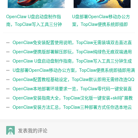
OpenClaw U盘启动盘制作指
U盘部署OpenClaw移动办公方
南，TopClaw写入工具三分钟
案，TopClaw便携系统即插即
生成随身AI
用满血开箱
OpenClaw免安装配置使用说明，TopClaw无需装填双击直达直
连飞书
OpenClaw便携版部署解压即玩，TopClaw纯绿色无痕双端通用
免费满血
OpenClaw U盘启动盘制作指南，TopClaw写入工具三分钟生成
随身AI
U盘部署OpenClaw移动办公方案，TopClaw便携系统即插即用满
血开箱
OpenClaw配置教程基础设定，TopClaw默认即用无需修改连QQ
微信
OpenClaw本地部署环境要求一览，TopClaw零代码一键安装直
连微信教程
OpenClaw安装指南大全，TopClaw汉化版一键安装+skill扩展教
程
OpenClaw安装方法汇总，TopClaw三种部署方式任你选本地云
端均可
发表我的评论