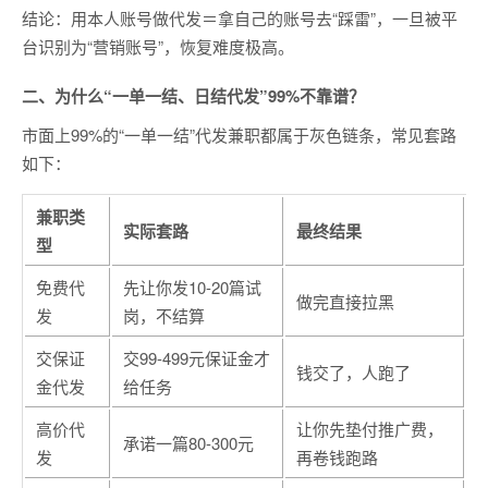
结论：用本人账号做代发＝拿自己的账号去“踩雷”，一旦被平
台识别为“营销账号”，恢复难度极高。
二、为什么“一单一结、日结代发”99%不靠谱？
市面上99%的“一单一结”代发兼职都属于灰色链条，常见套路
如下：
兼职类
实际套路
最终结果
型
免费代
先让你发10-20篇试
做完直接拉黑
发
岗，不结算
交保证
交99-499元保证金才
钱交了，人跑了
金代发
给任务
高价代
让你先垫付推广费，
承诺一篇80-300元
发
再卷钱跑路