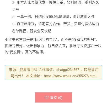
用本人账号做代发＝慢性自杀，轻则限流，重则永久
封号
一单一结、日结代发99.9%是诈骗，血泪教训太多
真正想赚钱，请走官方合作、带货、知识付费这些白
名单路径，既安全又长期
小红书官方口号是“标记我的生活”，而不是“毁掉我的账号”。
把账号养好、做出影响力，钱自然会来；拿账号去换那几十块
的“代发费”，真的不值得。
来源：我看看百科 合作微信：chatgpt234567 ，转载请注
明出处！ 本文地址：https://www.wokk.cn/255276.html
喜欢 (
0
)