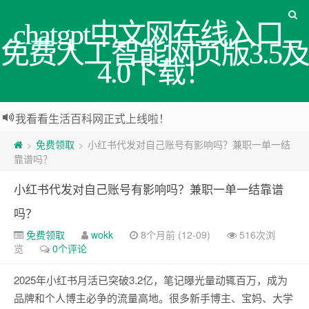
chatgpt中文网在线入口_
免费人工智能网页版3.5及
4.0下载！
我看看生活百科网正式上线啦！
免费领取
小红书代发对自己账号有影响吗？兼职一单一结
>
>
靠谱吗？
小红书代发对自己账号有影响吗？兼职一单一结靠谱
吗？
免费领取
wokk
8个月前 (12-09)
516次浏
览
0个评论
2025年小红书月活已突破3.2亿，笔记曝光量动辄百万，成为
品牌和个人博主必争的流量高地。很多新手博主、宝妈、大学