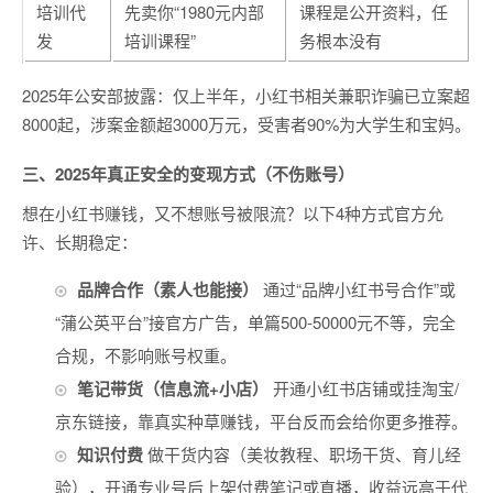
培训代
先卖你“1980元内部
课程是公开资料，任
发
培训课程”
务根本没有
2025年公安部披露：仅上半年，小红书相关兼职诈骗已立案超
8000起，涉案金额超3000万元，受害者90%为大学生和宝妈。
三、2025年真正安全的变现方式（不伤账号）
想在小红书赚钱，又不想账号被限流？以下4种方式官方允
许、长期稳定：
品牌合作（素人也能接）
通过“品牌小红书号合作”或
“蒲公英平台”接官方广告，单篇500-50000元不等，完全
合规，不影响账号权重。
笔记带货（信息流+小店）
开通小红书店铺或挂淘宝/
京东链接，靠真实种草赚钱，平台反而会给你更多推荐。
知识付费
做干货内容（美妆教程、职场干货、育儿经
验），开通专业号后上架付费笔记或直播，收益远高于代