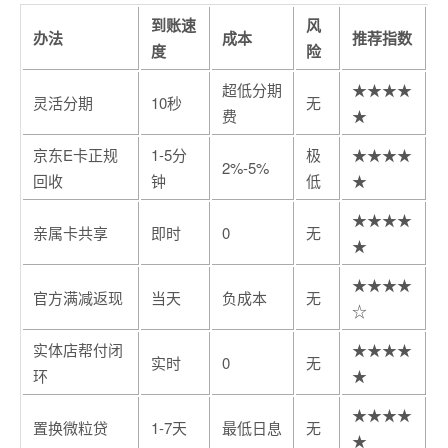
到账速
风
办法
成本
推荐指数
度
险
超低分期
★★★★
灵活分期
10秒
无
费
★
京东E卡正规
1-5分
极
★★★★
2%-5%
回收
钟
低
★
★★★★
亲属卡共享
即时
0
无
★
★★★★
官方满减返现
当天
负成本
无
☆
实体店帮付闭
★★★★
实时
0
无
环
★
★★★★
置换微粒贷
1-7天
最低日息
无
★