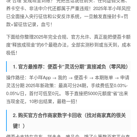
块“合理”变成现金到账？ 先把丑话说在前头：任何虚假交易、
养卡空卡、非法中介代还都属于严重违规！2025年羊小咩风控
已全面接入央行征信和公安反诈系统，一旦触发直接封卡+罚
款+留征信记录，血亏！
下面给你整理2025年完全合规、官方允许、真正能把便荔卡额
度“释放成现金”的6个最稳办法，全部实测秒到或当天到，成本
极低！
1. 官方最推荐：便荔卡“灵活分期”直接减负（零风险）
操作路径：羊小咩App → 我的 → 便荔卡 → 本期账单 → 申请
灵活分期 2025年新政策：最高可分24期，手续费低至0.03%-
0.05%/日，首付可低至0元。 等于直接把5000元额度“省”出来
当现金花，10秒出结果，最稳一招！
2. 购买官方合作商家数字卡回收（找对商家真的很关
键！）
便荔卡支持在京东、拼多多、唯品会、饿了么等数百家平台直