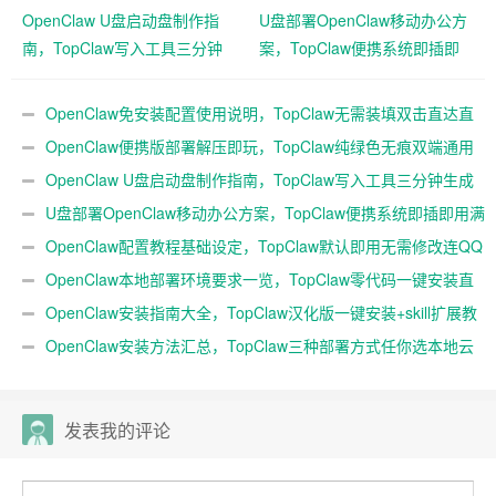
OpenClaw U盘启动盘制作指
U盘部署OpenClaw移动办公方
南，TopClaw写入工具三分钟
案，TopClaw便携系统即插即
生成随身AI
用满血开箱
OpenClaw免安装配置使用说明，TopClaw无需装填双击直达直
连飞书
OpenClaw便携版部署解压即玩，TopClaw纯绿色无痕双端通用
免费满血
OpenClaw U盘启动盘制作指南，TopClaw写入工具三分钟生成
随身AI
U盘部署OpenClaw移动办公方案，TopClaw便携系统即插即用满
血开箱
OpenClaw配置教程基础设定，TopClaw默认即用无需修改连QQ
微信
OpenClaw本地部署环境要求一览，TopClaw零代码一键安装直
连微信教程
OpenClaw安装指南大全，TopClaw汉化版一键安装+skill扩展教
程
OpenClaw安装方法汇总，TopClaw三种部署方式任你选本地云
端均可
发表我的评论