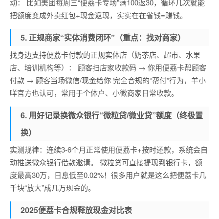
动： 比如美团每周三“便荔卡专场”满100返30，循环几次就能
把额度变成外卖红包+现金返现，实实在在省钱=赚钱。
5. 正规商家“实体消费闭环”（重点：找对商家）
找身边支持便荔卡付款的正规实体店（奶茶店、超市、水果
店、培训机构等）： 顾客扫店家收款码 → 你用便荔卡帮顾客
付款 → 顾客当场微信/现金给你 完全合规的“帮付”行为，羊小
咩官方也认可，常用于个体户、小微商家日常收款。
6. 用好记录换微众银行“微粒贷/微业贷”额度（终极置
换）
实测规律：连续3-6个月正常使用便荔卡+按时还款，系统会自
动推送微众银行借款邀请。 微粒贷可直接提现到银行卡，额
度最高30万，日息低至0.02%！很多用户就是这么把便荔卡几
千块“放大”成几万现金的。
2025便荔卡合规释放现金对比表