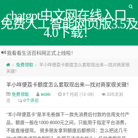
chatgpt中文网在线入口_
免费人工智能网页版3.5及
4.0下载！
我看看生活百科网正式上线啦！
免费领取
羊小咩便荔卡额度怎么套取现出来—找对商家很
>
>
关键！
羊小咩便荔卡额度怎么套取现出来—找对商家很关键！
免费领取
wokk
8个月前 (12-08)
225次浏
览
0个评论
“羊小咩便荔卡”是羊毛卷旗下一款先消费后付款的信用支付产
品，额度一般在1000-8000元之间，只能用于指定平台消费，
不能直接提现。 很多朋友拿到额度后都想问：怎么把这几千