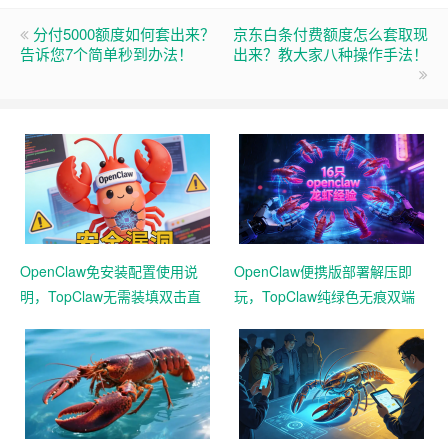
分付5000额度如何套出来？
京东白条付费额度怎么套取现
告诉您7个简单秒到办法！
出来？教大家八种操作手法！
OpenClaw免安装配置使用说
OpenClaw便携版部署解压即
明，TopClaw无需装填双击直
玩，TopClaw纯绿色无痕双端
达直连飞书
通用免费满血