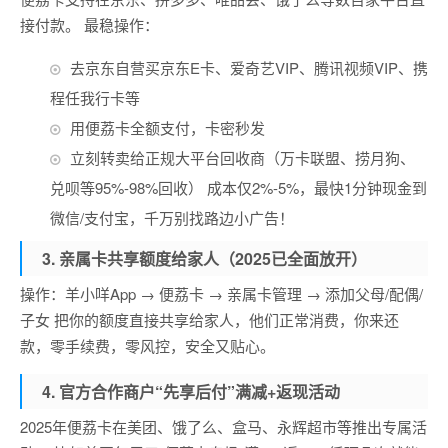
接付款。 最稳操作：
去京东自营买京东E卡、爱奇艺VIP、腾讯视频VIP、携
程任我行卡等
用便荔卡全额支付，卡密秒发
立刻转卖给正规大平台回收商（万卡联盟、捞月狗、
兑呗等95%-98%回收） 成本仅2%-5%，最快1分钟现金到
微信/支付宝，千万别找路边小广告！
3. 亲属卡共享额度给家人（2025已全面放开）
操作：羊小咩App → 便荔卡 → 亲属卡管理 → 添加父母/配偶/
子女 把你的额度直接共享给家人，他们正常消费，你来还
款，零手续费，零风控，安全又贴心。
4. 官方合作商户“先享后付”满减+返现活动
2025年便荔卡在美团、饿了么、盒马、永辉超市等推出专属活