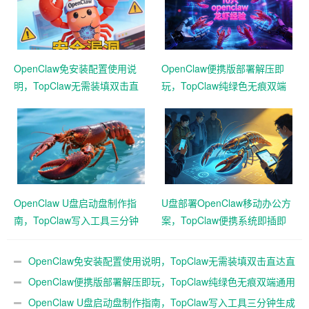
OpenClaw免安装配置使用说
OpenClaw便携版部署解压即
明，TopClaw无需装填双击直
玩，TopClaw纯绿色无痕双端
达直连飞书
通用免费满血
OpenClaw U盘启动盘制作指
U盘部署OpenClaw移动办公方
南，TopClaw写入工具三分钟
案，TopClaw便携系统即插即
生成随身AI
用满血开箱
OpenClaw免安装配置使用说明，TopClaw无需装填双击直达直
连飞书
OpenClaw便携版部署解压即玩，TopClaw纯绿色无痕双端通用
免费满血
OpenClaw U盘启动盘制作指南，TopClaw写入工具三分钟生成