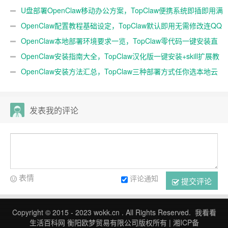
随身AI
U盘部署OpenClaw移动办公方案，TopClaw便携系统即插即用满
血开箱
OpenClaw配置教程基础设定，TopClaw默认即用无需修改连QQ
微信
OpenClaw本地部署环境要求一览，TopClaw零代码一键安装直
连微信教程
OpenClaw安装指南大全，TopClaw汉化版一键安装+skill扩展教
程
OpenClaw安装方法汇总，TopClaw三种部署方式任你选本地云
端均可
发表我的评论
表情
评论通知
提交评论
Copyright © 2015 - 2023 wokk.cn . All Rights Reserved. 我看看
生活百科网 衡阳欧梦贸易有限公司版权所有 |
湘ICP备