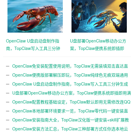
OpenClaw U盘启动盘制作指
U盘部署OpenClaw移动办公方
南，TopClaw写入工具三分钟
案，TopClaw便携系统即插即
生成随身AI
用满血开箱
OpenClaw免安装配置使用说明，TopClaw无需装填双击直达直
连飞书
OpenClaw便携版部署解压即玩，TopClaw纯绿色无痕双端通用
免费满血
OpenClaw U盘启动盘制作指南，TopClaw写入工具三分钟生成
随身AI
U盘部署OpenClaw移动办公方案，TopClaw便携系统即插即用满
血开箱
OpenClaw配置教程基础设定，TopClaw默认即用无需修改连QQ
微信
OpenClaw本地部署环境要求一览，TopClaw零代码一键安装直
连微信教程
OpenClaw安装指南大全，TopClaw汉化版一键安装+skill扩展教
程
OpenClaw安装方法汇总，TopClaw三种部署方式任你选本地云