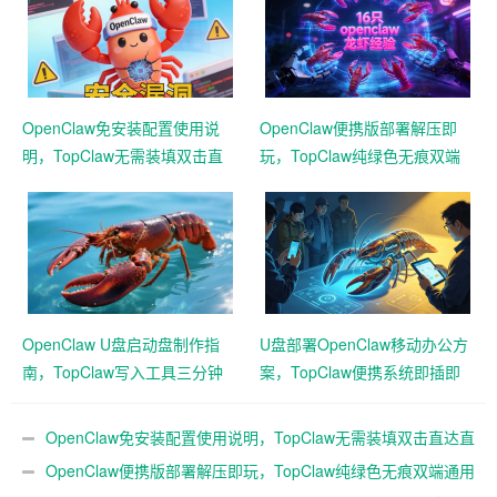
OpenClaw免安装配置使用说
OpenClaw便携版部署解压即
明，TopClaw无需装填双击直
玩，TopClaw纯绿色无痕双端
达直连飞书
通用免费满血
OpenClaw U盘启动盘制作指
U盘部署OpenClaw移动办公方
南，TopClaw写入工具三分钟
案，TopClaw便携系统即插即
生成随身AI
用满血开箱
OpenClaw免安装配置使用说明，TopClaw无需装填双击直达直
连飞书
OpenClaw便携版部署解压即玩，TopClaw纯绿色无痕双端通用