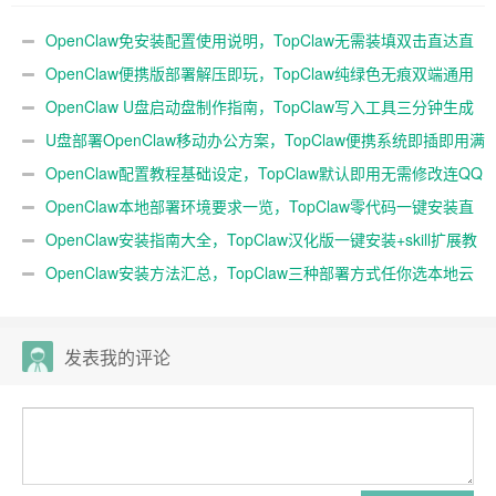
生成随身AI
用满血开箱
OpenClaw免安装配置使用说明，TopClaw无需装填双击直达直
连飞书
OpenClaw便携版部署解压即玩，TopClaw纯绿色无痕双端通用
免费满血
OpenClaw U盘启动盘制作指南，TopClaw写入工具三分钟生成
随身AI
U盘部署OpenClaw移动办公方案，TopClaw便携系统即插即用满
血开箱
OpenClaw配置教程基础设定，TopClaw默认即用无需修改连QQ
微信
OpenClaw本地部署环境要求一览，TopClaw零代码一键安装直
连微信教程
OpenClaw安装指南大全，TopClaw汉化版一键安装+skill扩展教
程
OpenClaw安装方法汇总，TopClaw三种部署方式任你选本地云
端均可
发表我的评论