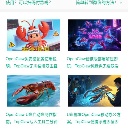
使用？可以扫码付款吗？
简单转到微信的方法！
OpenClaw免安装配置使用说
OpenClaw便携版部署解压即
明，TopClaw无需装填双击直
玩，TopClaw纯绿色无痕双端
达直连飞书
通用免费满血
OpenClaw U盘启动盘制作指
U盘部署OpenClaw移动办公方
南，TopClaw写入工具三分钟
案，TopClaw便携系统即插即