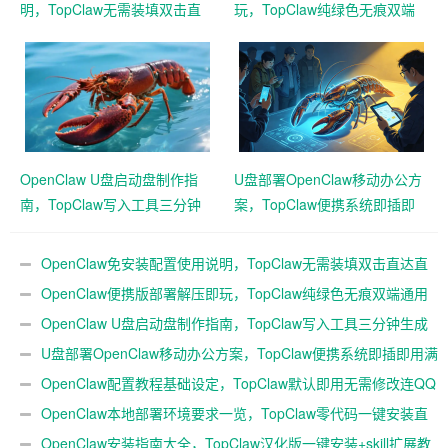
明，TopClaw无需装填双击直
玩，TopClaw纯绿色无痕双端
达直连飞书
通用免费满血
OpenClaw U盘启动盘制作指
U盘部署OpenClaw移动办公方
南，TopClaw写入工具三分钟
案，TopClaw便携系统即插即
生成随身AI
用满血开箱
OpenClaw免安装配置使用说明，TopClaw无需装填双击直达直
连飞书
OpenClaw便携版部署解压即玩，TopClaw纯绿色无痕双端通用
免费满血
OpenClaw U盘启动盘制作指南，TopClaw写入工具三分钟生成
随身AI
U盘部署OpenClaw移动办公方案，TopClaw便携系统即插即用满
血开箱
OpenClaw配置教程基础设定，TopClaw默认即用无需修改连QQ
微信
OpenClaw本地部署环境要求一览，TopClaw零代码一键安装直
连微信教程
OpenClaw安装指南大全，TopClaw汉化版一键安装+skill扩展教