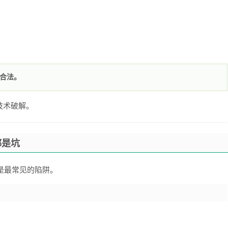
不合法。
技术破解。
都是坑
是最常见的陷阱。