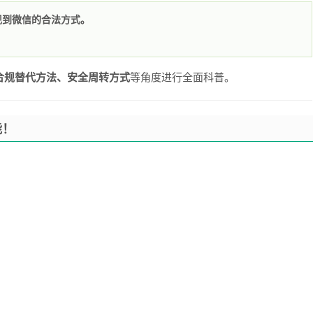
现到微信的合法方式。
。
合规替代方法、安全周转方式
等角度进行全面科普。
能！