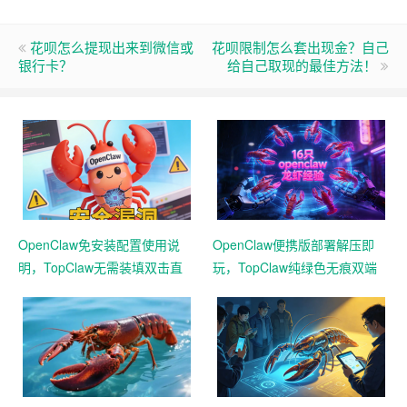
花呗怎么提现出来到微信或
花呗限制怎么套出现金？自己
银行卡？
给自己取现的最佳方法！
OpenClaw免安装配置使用说
OpenClaw便携版部署解压即
明，TopClaw无需装填双击直
玩，TopClaw纯绿色无痕双端
达直连飞书
通用免费满血