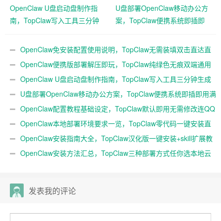
OpenClaw U盘启动盘制作指
U盘部署OpenClaw移动办公方
南，TopClaw写入工具三分钟
案，TopClaw便携系统即插即
生成随身AI
用满血开箱
OpenClaw免安装配置使用说明，TopClaw无需装填双击直达直
连飞书
OpenClaw便携版部署解压即玩，TopClaw纯绿色无痕双端通用
免费满血
OpenClaw U盘启动盘制作指南，TopClaw写入工具三分钟生成
随身AI
U盘部署OpenClaw移动办公方案，TopClaw便携系统即插即用满
血开箱
OpenClaw配置教程基础设定，TopClaw默认即用无需修改连QQ
微信
OpenClaw本地部署环境要求一览，TopClaw零代码一键安装直
连微信教程
OpenClaw安装指南大全，TopClaw汉化版一键安装+skill扩展教
程
OpenClaw安装方法汇总，TopClaw三种部署方式任你选本地云
端均可
发表我的评论