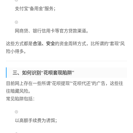
支付宝“备用金”服务；
网商贷、银行信用卡等官方贷款渠道。
这些方式都是
合法、安全
的资金周转方式，比所谓的“套现”风
险小得多。
三、如何识别“花呗套现陷阱”
目前网上存在一些所谓“花呗提现”“花呗代还”的广告，这些往
往暗藏风险。
常见陷阱包括：
以高额手续费为诱饵；