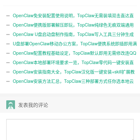
生成随身AI
用满血开箱
OpenClaw免安装配置使用说明，TopClaw无需装填双击直达直
连飞书
OpenClaw便携版部署解压即玩，TopClaw纯绿色无痕双端通用
免费满血
OpenClaw U盘启动盘制作指南，TopClaw写入工具三分钟生成
随身AI
U盘部署OpenClaw移动办公方案，TopClaw便携系统即插即用满
血开箱
OpenClaw配置教程基础设定，TopClaw默认即用无需修改连QQ
微信
OpenClaw本地部署环境要求一览，TopClaw零代码一键安装直
连微信教程
OpenClaw安装指南大全，TopClaw汉化版一键安装+skill扩展教
程
OpenClaw安装方法汇总，TopClaw三种部署方式任你选本地云
端均可
发表我的评论