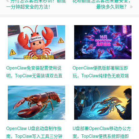
分付怎么套出来秒到？额度
花呗额度怎么套出来最安全，
一分钟超安全的方法！
最快多久到账？
OpenClaw免安装配置使用说
OpenClaw便携版部署解压即
明，TopClaw无需装填双击直
玩，TopClaw纯绿色无痕双端
达直连飞书
通用免费满血
OpenClaw U盘启动盘制作指
U盘部署OpenClaw移动办公方
南，TopClaw写入工具三分钟
案，TopClaw便携系统即插即