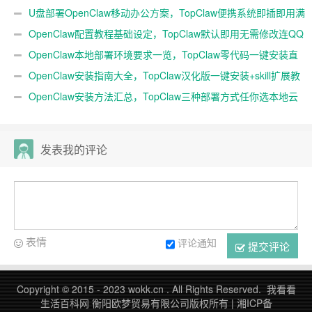
随身AI
U盘部署OpenClaw移动办公方案，TopClaw便携系统即插即用满
血开箱
OpenClaw配置教程基础设定，TopClaw默认即用无需修改连QQ
微信
OpenClaw本地部署环境要求一览，TopClaw零代码一键安装直
连微信教程
OpenClaw安装指南大全，TopClaw汉化版一键安装+skill扩展教
程
OpenClaw安装方法汇总，TopClaw三种部署方式任你选本地云
端均可
发表我的评论
表情
评论通知
提交评论
Copyright © 2015 - 2023 wokk.cn . All Rights Reserved. 我看看
生活百科网 衡阳欧梦贸易有限公司版权所有 |
湘ICP备