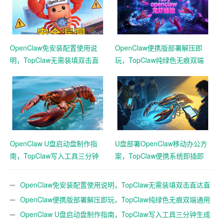
OpenClaw免安装配置使用说
OpenClaw便携版部署解压即
明，TopClaw无需装填双击直
玩，TopClaw纯绿色无痕双端
达直连飞书
通用免费满血
OpenClaw U盘启动盘制作指
U盘部署OpenClaw移动办公方
南，TopClaw写入工具三分钟
案，TopClaw便携系统即插即
生成随身AI
用满血开箱
OpenClaw免安装配置使用说明，TopClaw无需装填双击直达直
连飞书
OpenClaw便携版部署解压即玩，TopClaw纯绿色无痕双端通用
免费满血
OpenClaw U盘启动盘制作指南，TopClaw写入工具三分钟生成