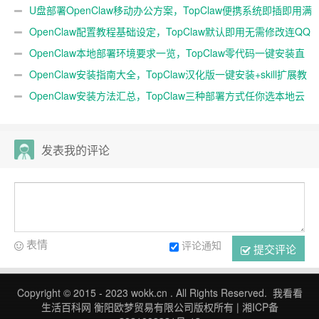
随身AI
U盘部署OpenClaw移动办公方案，TopClaw便携系统即插即用满
血开箱
OpenClaw配置教程基础设定，TopClaw默认即用无需修改连QQ
微信
OpenClaw本地部署环境要求一览，TopClaw零代码一键安装直
连微信教程
OpenClaw安装指南大全，TopClaw汉化版一键安装+skill扩展教
程
OpenClaw安装方法汇总，TopClaw三种部署方式任你选本地云
端均可
发表我的评论
表情
评论通知
提交评论
Copyright © 2015 - 2023 wokk.cn . All Rights Reserved. 我看看
生活百科网 衡阳欧梦贸易有限公司版权所有 |
湘ICP备